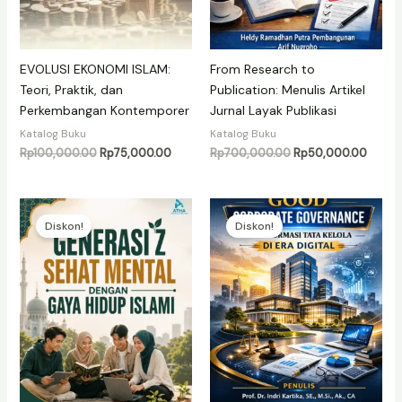
EVOLUSI EKONOMI ISLAM:
From Research to
Teori, Praktik, dan
Publication: Menulis Artikel
Perkembangan Kontemporer
Jurnal Layak Publikasi
Katalog Buku
Katalog Buku
Harga
Harga
Harga
Harga
Rp
100,000.00
Rp
75,000.00
Rp
700,000.00
Rp
50,000.00
aslinya
saat
aslinya
saat
adalah:
ini
adalah:
ini
Rp100,000.00.
adalah:
Rp700,000.00.
adalah
Rp75,000.00.
Rp50,
Diskon!
Diskon!