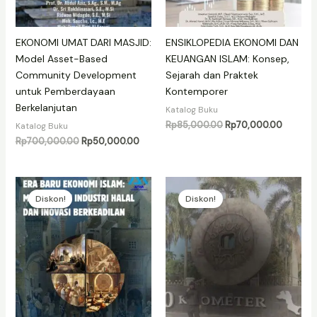
EKONOMI UMAT DARI MASJID:
ENSIKLOPEDIA EKONOMI DAN
Model Asset-Based
KEUANGAN ISLAM: Konsep,
Community Development
Sejarah dan Praktek
untuk Pemberdayaan
Kontemporer
Berkelanjutan
Katalog Buku
Harga
Harga
Rp
85,000.00
Rp
70,000.00
Katalog Buku
aslinya
saat
Harga
Harga
Rp
700,000.00
Rp
50,000.00
adalah:
ini
aslinya
saat
Rp85,000.00.
adalah:
adalah:
ini
Rp70,00
Rp700,000.00.
adalah:
Rp50,000.00.
Diskon!
Diskon!