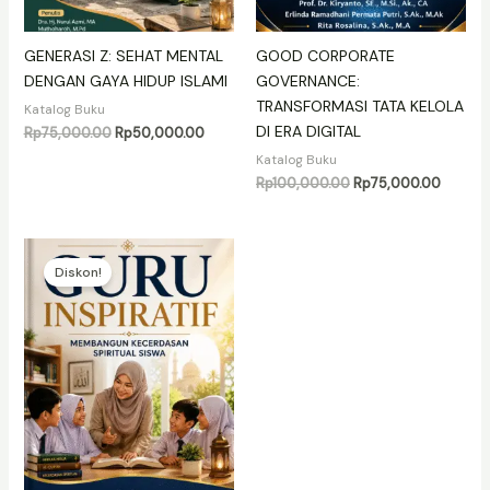
GENERASI Z: SEHAT MENTAL
GOOD CORPORATE
DENGAN GAYA HIDUP ISLAMI
GOVERNANCE:
TRANSFORMASI TATA KELOLA
Katalog Buku
DI ERA DIGITAL
Harga
Harga
Rp
75,000.00
Rp
50,000.00
aslinya
saat
Katalog Buku
adalah:
ini
Harga
Harga
Rp
100,000.00
Rp
75,000.00
Rp75,000.00.
adalah:
aslinya
saat
Rp50,000.00.
adalah:
ini
Rp100,000.00.
adalah:
Rp75,0
Diskon!