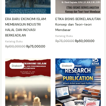
ERA BARU EKONOMI ISLAM:
ETIKA BISNIS BERKELANJUTAN
MEMBANGUN INDUSTRI
Konsep dan Teori-teori
HALAL DAN INOVASI
Mendasar
BERKEADILAN
Katalog Buku
Harga
Harga
Rp
75,000.00
Rp
50,000.00
Katalog Buku
aslinya
saat
Harga
Harga
Rp
100,000.00
Rp
75,000.00
adalah:
ini
aslinya
saat
Rp75,000.00.
adalah:
adalah:
ini
Rp50,00
Rp100,000.00.
adalah:
Rp75,000.00.
Diskon!
Diskon!