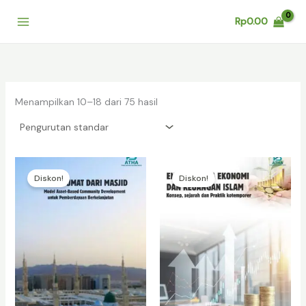
Lewati
Rp
0.00
ke
konten
Menampilkan 10–18 dari 75 hasil
Diskon!
Diskon!